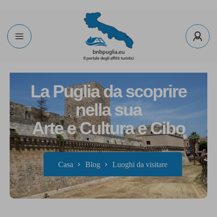
La Puglia da scoprire
nella sua
Arte e Cultura e Cibo
Casa
Blog
Luoghi da visitare