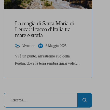
La magia di Santa Maria di
Leuca: il tacco d’Italia tra
mare e storia
Veronica
2 Maggio 2025
Vi è un punto, all’estremo sud della
Puglia, dove la terra sembra quasi voler
salutare il mare con un ultimo abbraccio.
Si tratta di Santa Maria di Leuca, dove
l’Italia si assottiglia fino a diventare un
tacco affusolato, affacciato su un orizzonte
infinito. Un luogo carico di simboli,
leggende e panorami che restano impressi