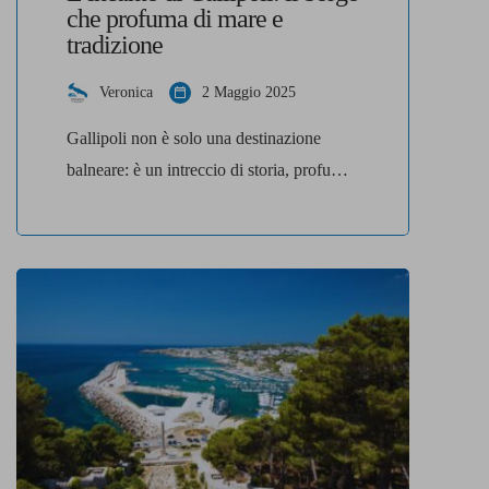
che profuma di mare e
tradizione
Veronica
2 Maggio 2025
Gallipoli non è solo una destinazione
balneare: è un intreccio di storia, profumi
e sapori che si mescolano tra i vicoli di un
borgo sospeso tra mare e cielo. Adagiata
sulla costa ionica della Puglia, nel cuore
del Salento, questa città affacciata sul
mare ha il potere raro di affascinare
chiunque ci metta piede, con […]