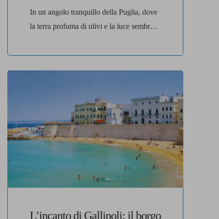
In un angolo tranquillo della Puglia, dove
la terra profuma di ulivi e la luce sembra
più morbida, sorge Alberobello, un borgo
che ha il potere di incantare al primo
sguardo. Non servono effetti speciali o
grandi monumenti: bastano le sue case
bianche dal tetto a cono, i celebri trulli, per
trasformare una semplice passeggiata […]
L’incanto di Gallipoli: il borgo