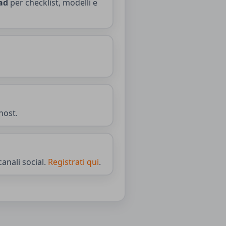
ad
per checklist, modelli e
host.
canali social.
Registrati qui
.