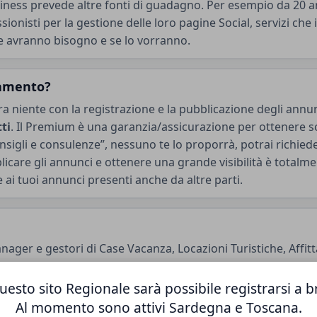
siness prevede altre fonti di guadagno. Per esempio da 20 a
nisti per la gestione delle loro pagine Social, servizi che i
ne avranno bisogno e se lo vorranno.
gamento?
tra niente con la registrazione e la pubblicazione degli annu
tti
. Il Premium è una garanzia/assicurazione per ottenere sc
nsigli e consulenze”, nessuno te lo proporrà, potrai richiede
icare gli annunci e ottenere una grande visibilità è totalme
e ai tuoi annunci presenti anche da altre parti.
anager e gestori di Case Vacanza, Locazioni Turistiche, Affi
uesto sito Regionale sarà possibile registrarsi a b
Al momento sono attivi Sardegna e Toscana.