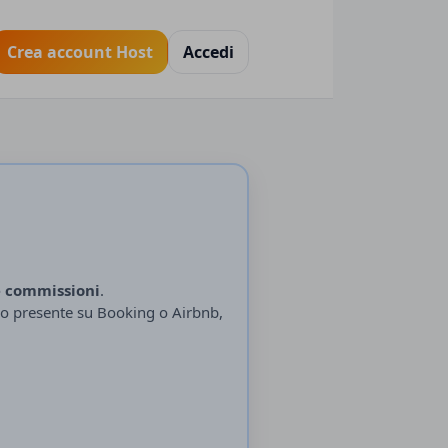
Crea account Host
Accedi
NB Europe
e commissioni
.
io presente su Booking o Airbnb,