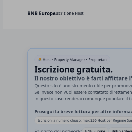
BNB Europe
Iscrizione Host
BnB Sardegna –
Host • Property Manager • Proprietari
Iscrizione gratuita.
Il nostro obiettivo è farti affittare
Questo sito è uno strumento utile per promuover
Se invece non vuoi essere contattato direttamen
in questo caso renderai comunque popolare il t
Prosegui la breve lettura per altre informa
Iscrizioni a numero chiuso: max
250 Host
per Regione Sa
Fa parte del network:
BNB Europe
BnB Sardeg