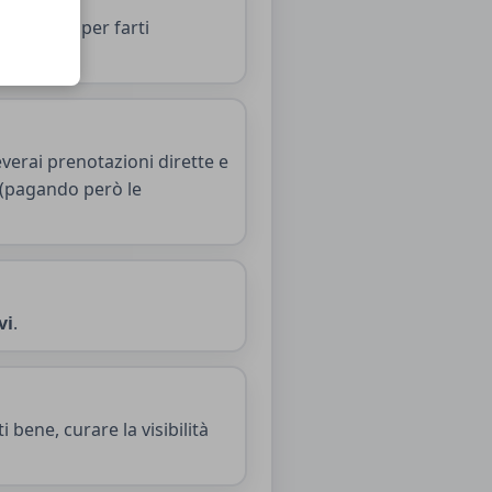
lloggio e per farti
everai prenotazioni dirette e
b (pagando però le
vi
.
bene, curare la visibilità