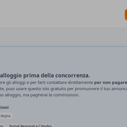
 Iscrizione Host | B
 l'alloggio prima della concorrenza.
e gli alloggi e per farti contattare direttamente
per non pagar
te, puoi usare questo sito gratuito per promuovere il tuo annunc
uo alloggio, ma pagherai le commissioni.
zioni
rdegna
na
Portali Regionali e Cittadini