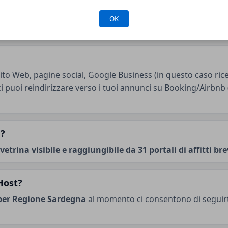
ti di marketing e web impegnati a dare più visibilità al tuo a
OK
er pagare
zero commissioni
alle OTA.
sito Web, pagine social, Google Business (in questo caso ric
sci puoi reindirizzare verso i tuoi annunci su Booking/Airbn
a?
etrina visibile e raggiungibile da 31 portali di affitti bre
 Host?
per Regione Sardegna
al momento ci consentono di seguirti 